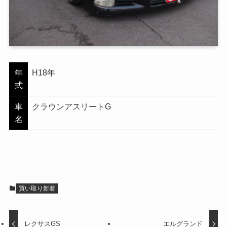
年
H18年
式
車
クラウンアスリートG
名
買い取り新着
レクサスGS
エルグランド