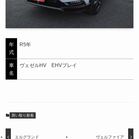
年
R5年
式
車
ヴェゼルHV EHVプレイ
名
買い取り新着
エルグランド
ヴェルファイア