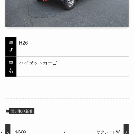
年
H26
式
車
ハイゼットカーゴ
名
買い取り新着
N-BOX
サクシードW