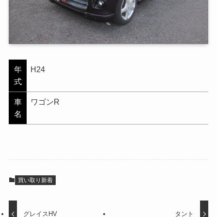
年
H24
式
車
ワゴンR
名
買い取り新着
グレイスHV
タント