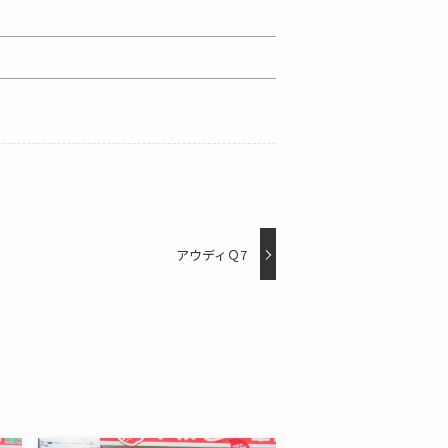
アウディＱ7