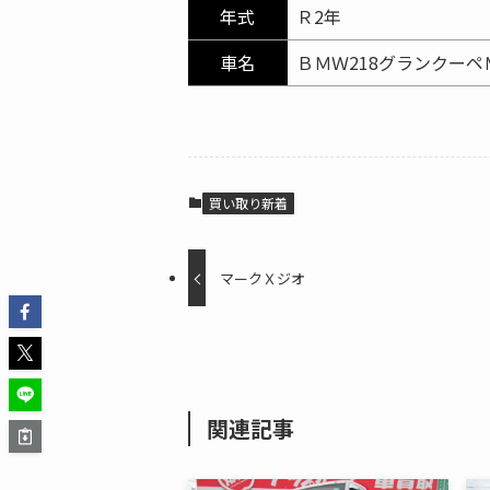
年式
Ｒ2年
車名
ＢＭＷ218グランクーペ
買い取り新着
マークＸジオ
関連記事