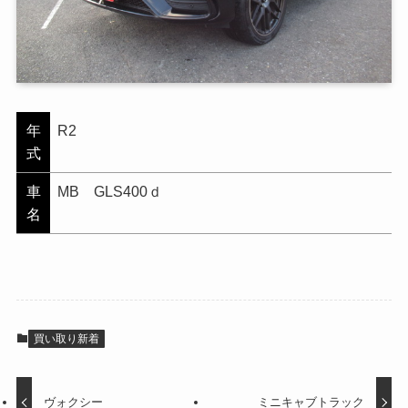
年
R2
式
車
MB GLS400ｄ
名
買い取り新着
ヴォクシー
ミニキャブトラック