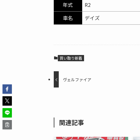
年式
R2
車名
デイズ
買い取り新着
ヴェルファイア
関連記事