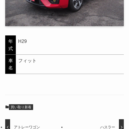
年
H29
式
車
フィット
名
買い取り新着
アトレーワゴン
ハスラー