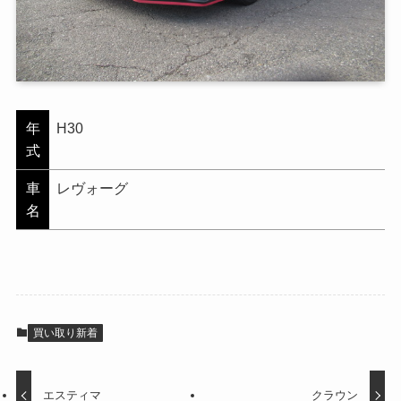
年
H30
式
車
レヴォーグ
名
買い取り新着
エスティマ
クラウン