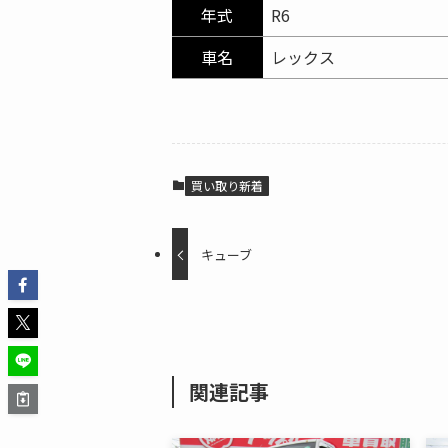
年式
R6
車名
レックス
買い取り新着
キューブ
関連記事