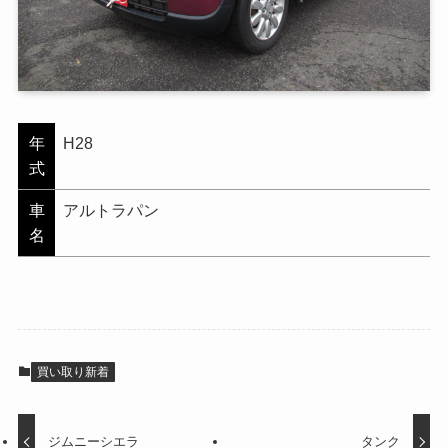
年
H28
式
車
アルトラパン
名
買い取り新着
ジムニーシエラ
タンク