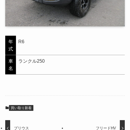
年
R6
式
車
ランクル250
名
買い取り新着
プリウス
フリードHV