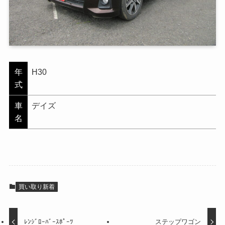
年
H30
式
車
デイズ
名
買い取り新着
ﾚﾝｼﾞﾛｰﾊﾞｰｽﾎﾟｰﾂ
ステップワゴン