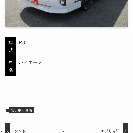
年
R3
式
車
ハイエース
名
買い取り新着
タント
エブリィV