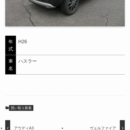
年
H26
式
車
ハスラー
名
買い取り新着
アウディA3
ヴェルファイア