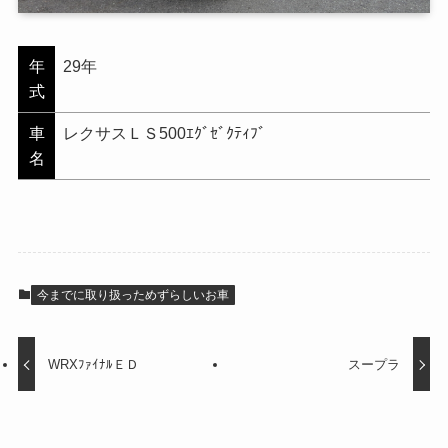
年
29年
式
車
レクサスＬＳ500ｴｸﾞｾﾞｸﾃｨﾌﾞ
名
今までに取り扱っためずらしいお車
WRXﾌｧｲﾅﾙＥＤ
スープラ