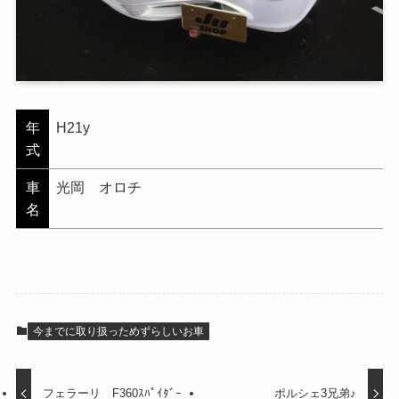
年
H21y
式
車
光岡 オロチ
名
今までに取り扱っためずらしいお車
フェラーリ F360ｽﾊﾟｲﾀﾞｰ
ポルシェ3兄弟♪