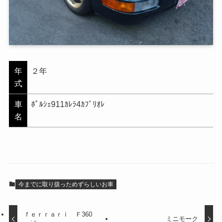
年
２年
式
車
ﾎﾟﾙｼｪ911ｶﾚﾗ4ｶﾌﾞﾘｵﾚ
名
今までに取り扱っためずらしいお車
ｆｅｒｒａｒｉ Ｆ360
ミニモーク