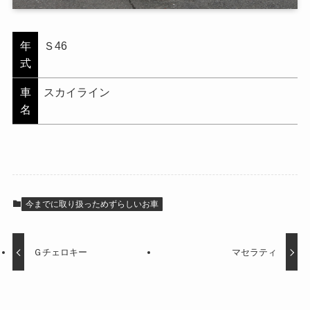
年
Ｓ46
式
車
スカイライン
名
今までに取り扱っためずらしいお車
Ｇチェロキー
マセラティ