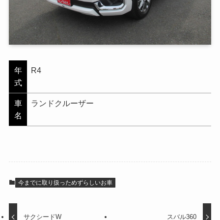
年
R4
式
車
ランドクルーザー
名
今までに取り扱っためずらしいお車
サクシードW
スバル360