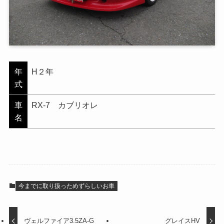
年
H２年
式
車
RX-7 カブリオレ
名
今までに取り扱っためずらしいお車
ヴェルファイア3.5ZA-G
グレイスHV