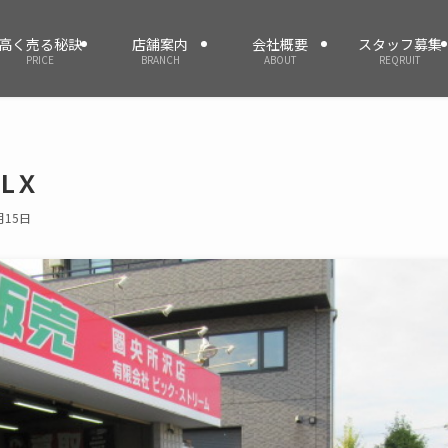
高く売る秘訣
店舗案内
会社概要
スタッフ募集
PRICE
BRANCH
ABOUT
REQRUIT
LＸ
月15日