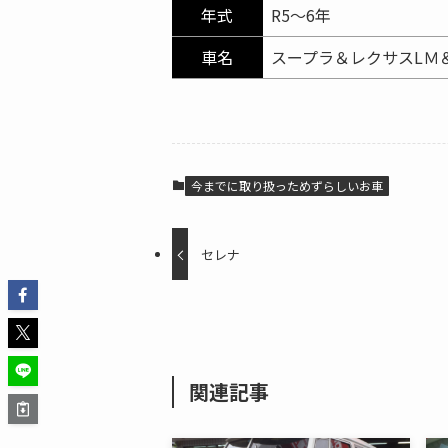
年式
R5～6年
車名
スープラ＆レクサスLＭ
今までに取り扱っためずらしいお車
セレナ
関連記事