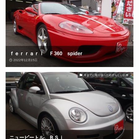
ｆｅｒｒａｒｉ Ｆ360 spider
2022年12月15日
今までに取り扱っためずらしいお車
ニュービートル ＲＳｉ